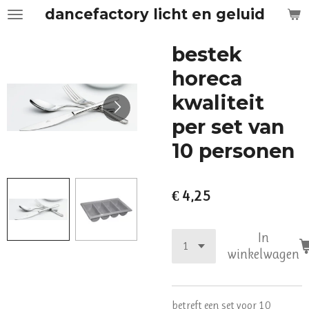
dancefactory licht en geluid
Ga
direct
naar
bestek
de
horeca
hoofdinhoud
kwaliteit
per set van
10 personen
€ 4,25
In
winkelwagen
betreft een set voor 10