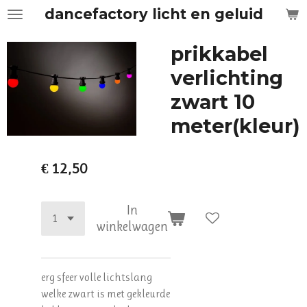
dancefactory licht en geluid
Ga
direct
naar
prikkabel
de
verlichting
hoofdinhoud
zwart 10
meter(kleur)
€ 12,50
In
winkelwagen
erg sfeer volle lichtslang
welke zwart is met gekleurde