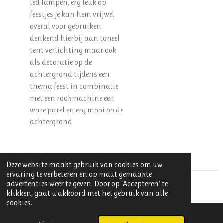
led lampen, erg leuk op
feestjes je kan hem vrijwel
overal voor gebruiken
denkend hierbij aan toneel
tent verlichting maar ook
als decoratie op de
achtergrond tijdens een
thema feest in combinatie
met een rookmachine een
ware parel en erg mooi op de
achtergrond
Deze website maakt gebruik van cookies om uw
ervaring te verbeteren en op maat gemaakte
advertenties weer te geven. Door op ‘Accepteren’ te
© 2025 Dancefactory Licht en Geluid kvk 97045276
klikken, gaat u akkoord met het gebruik van alle
cookies.