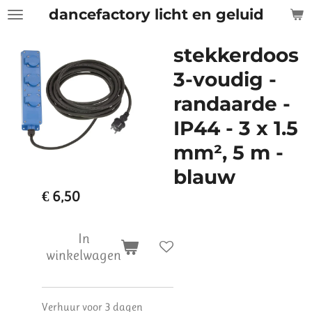
dancefactory licht en geluid
Ga
direct
naar
stekkerdoos
de
3-voudig -
hoofdinhoud
randaarde -
IP44 - 3 x 1.5
mm², 5 m -
blauw
€ 6,50
In
winkelwagen
Verhuur voor 3 dagen