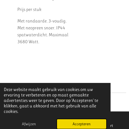
Prijs per stuk
Met randaarde. 3-voudig.
Met neopreen snoer. IP44
spatwaterdicht. Maximaal
3680 Watt.
Deze website maakt gebruik van cookies om uw
ervaring te verbeteren en op maat gemaakte
advertenties weer te geven. Door op ‘Accepteren’ te
© 2025 Dancefactory Licht en Geluid kvk 97045276
klikken, gaat u akkoord met het gebruik van alle
cookies.
Afwijzen
Accepteren
E-mailadres
Telefoonnummer
Kaart