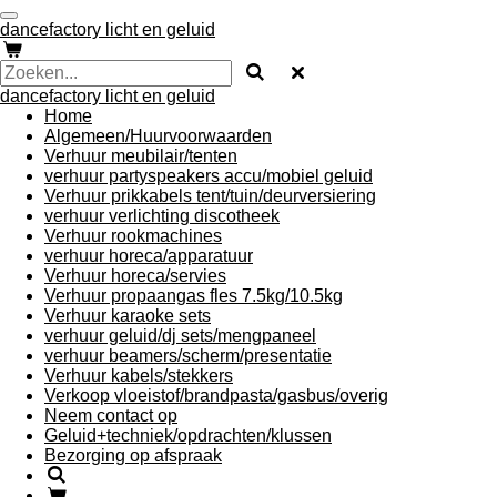
Ga
dancefactory licht en geluid
direct
naar
de
dancefactory licht en geluid
hoofdinhoud
Home
Algemeen/Huurvoorwaarden
Verhuur meubilair/tenten
verhuur partyspeakers accu/mobiel geluid
Verhuur prikkabels tent/tuin/deurversiering
verhuur verlichting discotheek
Verhuur rookmachines
verhuur horeca/apparatuur
Verhuur horeca/servies
Verhuur propaangas fles 7.5kg/10.5kg
Verhuur karaoke sets
verhuur geluid/dj sets/mengpaneel
verhuur beamers/scherm/presentatie
Verhuur kabels/stekkers
Verkoop vloeistof/brandpasta/gasbus/overig
Neem contact op
Geluid+techniek/opdrachten/klussen
Bezorging op afspraak