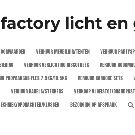
actory licht en
VOORWAARDEN
VERHUUR MEUBILAIR/TENTEN
VERHUUR PARTYSP
SIERING
VERHUUR VERLICHTING DISCOTHEEK
VERHUUR ROOKMAC
UR PROPAANGAS FLES 7.5KG/10.5KG
VERHUUR KARAOKE SETS
E
VERHUUR KABELS/STEKKERS
VERKOOP VLOEISTOF/BRANDPAST
TECHNIEK/OPDRACHTEN/KLUSSEN
BEZORGING OP AFSPRAAK