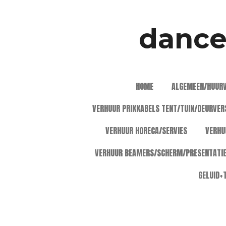
Ga
direct
dancef
naar
de
hoofdinhoud
HOME
ALGEMEEN/HUUR
VERHUUR PRIKKABELS TENT/TUIN/DEURVER
VERHUUR HORECA/SERVIES
VERHU
VERHUUR BEAMERS/SCHERM/PRESENTATI
GELUID+