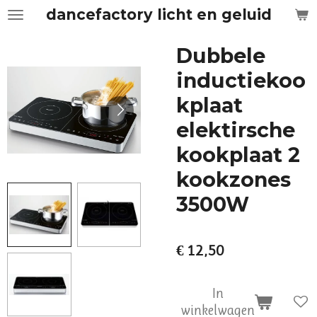
dancefactory licht en geluid
Ga
direct
naar
Dubbele
de
inductiekoo
hoofdinhoud
kplaat
elektirsche
kookplaat 2
kookzones
3500W
€ 12,50
In
winkelwagen