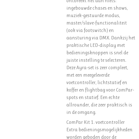
ontbreekt het aan niets:
ingebouwde chases en shows,
muziek-gestuurde modus,
master/slave-functionaliteit
(ook via footswitch) en
aansturing via DMX. Dankzij het
praktische LED-display met
bedieningsknoppen is snel de
juiste instelling te selecteren.
Deze Ayra-set is zeer compleet,
met een meegeleverde
voetcontroller, lichtstatief en
koffer en flightbag voor ComPar-
spots en statief. Een echte
allrounder, die zeer praktisch is
in de omgang.
ComPar Kit 1: voetcontroller
Extra bedieningsmogelijkheden
worden geboden door de