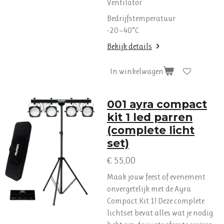
Ventilator
Bedrijfstemperatuur
-20~40°C
Bekijk details
In winkelwagen
001 ayra compact
kit 1 led parren
(complete licht
set)
€ 55,00
Maak jouw feest of evenement
onvergetelijk met de Ayra
Compact Kit 1! Deze complete
lichtset bevat alles wat je nodig