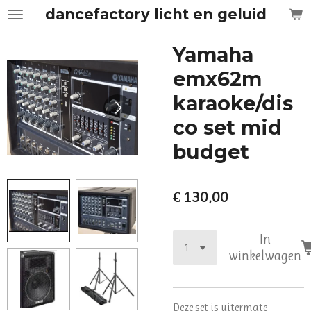
dancefactory licht en geluid
Ga
direct
naar
Yamaha
de
emx62m
hoofdinhoud
karaoke/dis
co set mid
budget
€ 130,00
In
winkelwagen
Deze set is uitermate