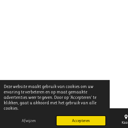
Deze website maakt gebruik van cookies om uw
ervaring te verbeteren en op maat gemaakte
advertenties weer te geven. Door op ‘Accepteren’ te
klikken, gaat u akkoord met het gebruik van alle
cookies.
Afwijzen
Accepteren
E-mailadres
Telefoonnummer
Kaa