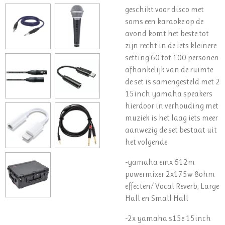
geschikt voor disco met
soms een karaoke op de
avond komt het beste tot
zijn recht in de iets kleinere
setting 60 tot 100 personen
afhankelijk van de ruimte
de set is samengesteld met 2
15inch yamaha speakers
hierdoor in verhouding met
muziek is het laag iets meer
aanwezig de set bestaat uit
het volgende
-yamaha emx 612m
powermixer 2x175w 8ohm
effecten/ Vocal Reverb, Large
Hall en Small Hall
-2x yamaha s15e 15inch