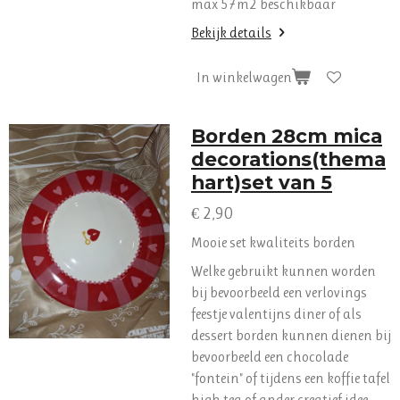
max 57m2 beschikbaar
Bekijk details
In winkelwagen
Borden 28cm mica
decorations(thema
hart)set van 5
€ 2,90
Mooie set kwaliteits borden
Welke gebruikt kunnen worden
bij bevoorbeeld een verlovings
feestje valentijns diner of als
dessert borden kunnen dienen bij
bevoorbeeld een chocolade
"fontein" of tijdens een koffie tafel
high tea of ander creatief idee