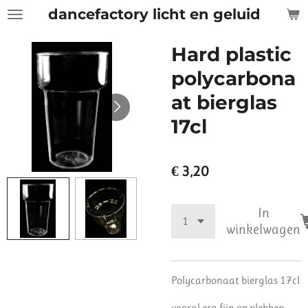
dancefactory licht en geluid
Ga
direct
naar
Hard plastic
de
polycarbona
hoofdinhoud
at bierglas
17cl
€ 3,20
In
winkelwagen
Polycarbonaat bierglas 17cl
vooral erg fijn op plekken