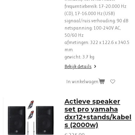
frequentiebereik: 17-20.000 Hz
(CD), 17-16.000 Hz (USB)
signaal/ruis verhouding: 90 dB
netspanning: 100-240V AC,
50/60 Hz
afmetingen: 322 x 122.6 x 340.5
mm
gewicht: 3.7 kg
Bekijk details
In winkelwagen
Actieve speaker
set pro yamaha
dxr12+stands/kabel
s (2000w)