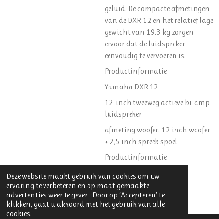
geluid. De compacte afmetingen
van de DXR 12 en het relatief lage
gewicht van 19.3 kg zorgen
ervoor dat de luidspreker
eenvoudig te vervoeren is.
Productinformatie
Yamaha DXR 12
12-inch tweeweg actieve bi-amp
luidspreker
afmeting woofer: 12 inch woofer
+ 2,5 inch spreek spoel
Productinformatie
Yamaha DXR 12 actieve
Deze website maakt gebruik van cookies om uw
luidspreker
ervaring te verbeteren en op maat gemaakte
advertenties weer te geven. Door op ‘Accepteren’ te
Algemeen
klikken, gaat u akkoord met het gebruik van alle
cookies.
Van producent Yamaha is