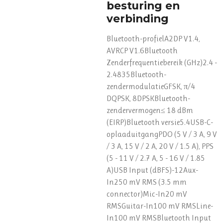
besturing en
verbinding
Bluetooth-profielA2DP V1.4,
AVRCP V1.6Bluetooth
Zenderfrequentiebereik (GHz)2.4 -
2.4835Bluetooth-
zendermodulatieGFSK, π/4
DQPSK, 8DPSKBluetooth-
zendervermogen≤ 18 dBm
(EIRP)Bluetooth versie5.4USB-C-
oplaaduitgangPDO (5 V / 3 A, 9 V
/ 3 A, 15 V / 2 A, 20 V / 1.5 A), PPS
(5 - 11 V / 2.7 A, 5 - 16 V / 1.85
A)USB Input (dBFS)-12Aux-
In250 mV RMS (3.5 mm
connector)Mic-In20 mV
RMSGuitar-In100 mV RMSLine-
In100 mV RMSBluetooth Input