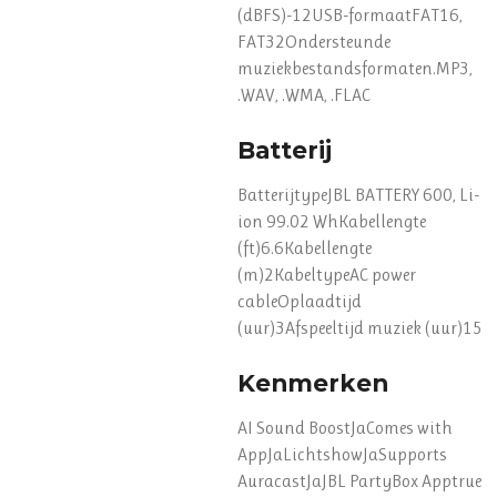
(dBFS)-12USB-formaatFAT16,
FAT32Ondersteunde
muziekbestandsformaten.MP3,
.WAV, .WMA, .FLAC
Batterij
BatterijtypeJBL BATTERY 600, Li-
ion 99.02 WhKabellengte
(ft)6.6Kabellengte
(m)2KabeltypeAC power
cableOplaadtijd
(uur)3Afspeeltijd muziek (uur)15
Kenmerken
AI Sound BoostJaComes with
AppJaLichtshowJaSupports
AuracastJaJBL PartyBox Apptrue