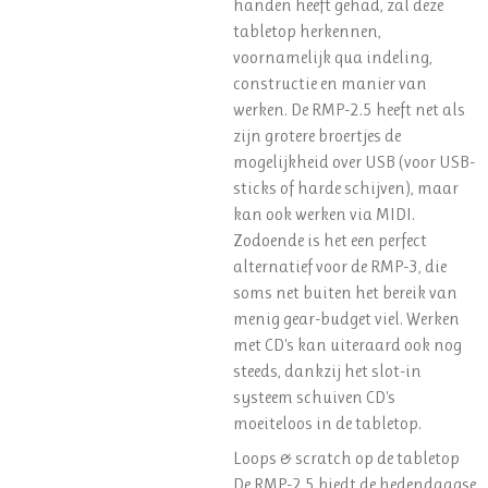
handen heeft gehad, zal deze
tabletop herkennen,
voornamelijk qua indeling,
constructie en manier van
werken. De RMP-2.5 heeft net als
zijn grotere broertjes de
mogelijkheid over USB (voor USB-
sticks of harde schijven), maar
kan ook werken via MIDI.
Zodoende is het een perfect
alternatief voor de RMP-3, die
soms net buiten het bereik van
menig gear-budget viel. Werken
met CD's kan uiteraard ook nog
steeds, dankzij het slot-in
systeem schuiven CD's
moeiteloos in de tabletop.
Loops & scratch op de tabletop
De RMP-2.5 biedt de hedendaagse