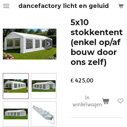
dancefactory licht en geluid
Ga
direct
naar
5x10
de
stokkentent
hoofdinhoud
(enkel op/af
bouw door
ons zelf)
€ 425,00
In
winkelwagen