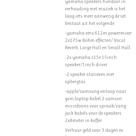
yamaha speakers hierdoor in
verhouding met muziek is het
laag iets meer aanwezig de set
bestaat uit het volgende
-yamaha emx 612m powermixer
2x175w 8ohm effecten/ Vocal
Reverb, Large Hall en Small Hall
-2x yamaha s15e 15inch
speaker/1inch driver
-2 speaker statieven met
opbergtas
-apple/samsung verloop naar
gsm,laptop kabel 2 samson
microfoons voor spraak/zang
jack kabels voor de speakers
2x8meter in koffer
Verhuur geld voor 3 dagen ex