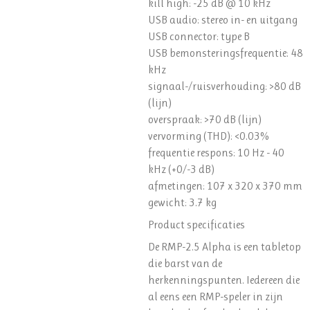
kill high: -25 dB @ 10 kHz
USB audio: stereo in- en uitgang
USB connector: type B
USB bemonsteringsfrequentie: 48
kHz
signaal-/ruisverhouding: >80 dB
(lijn)
overspraak: >70 dB (lijn)
vervorming (THD): <0.03%
frequentie respons: 10 Hz - 40
kHz (+0/-3 dB)
afmetingen: 107 x 320 x 370 mm
gewicht: 3.7 kg
Product specificaties
De RMP-2.5 Alpha is een tabletop
die barst van de
herkenningspunten. Iedereen die
al eens een RMP-speler in zijn