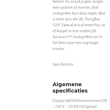
feesten. En maak je geen zorgen
over spatten of morsen, deze
luidspreker kan daar tegen. Wat
is beter dan één JBL PartyBox
520? Twee of drie of meer! Pair ze
of koppel ze met andere JBL
Auracast™-luidsprekers en til
het feest naar een nog hoger
niveau.
Specificaties
Algemene
specificaties
Output (W)400Stroominvoer100
– 240 V ~ 50-60 HzSignaal-