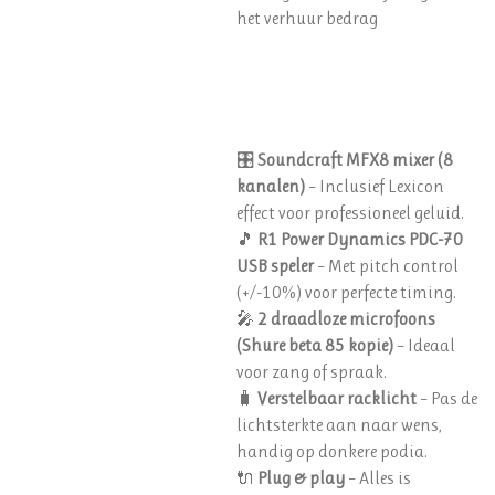
het verhuur bedrag
🎛️
Soundcraft MFX8 mixer (8
kanalen)
– Inclusief Lexicon
effect voor professioneel geluid.
🎵
R1 Power Dynamics PDC-70
USB speler
– Met pitch control
(+/-10%) voor perfecte timing.
🎤
2 draadloze microfoons
(Shure beta 85 kopie)
– Ideaal
voor zang of spraak.
🧳
Verstelbaar racklicht
– Pas de
lichtsterkte aan naar wens,
handig op donkere podia.
🔌
Plug & play
– Alles is