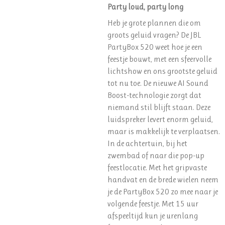
Party loud, party long
Heb je grote plannen die om
groots geluid vragen? De JBL
PartyBox 520 weet hoe je een
feestje bouwt, met een sfeervolle
lichtshow en ons grootste geluid
tot nu toe. De nieuwe AI Sound
Boost-technologie zorgt dat
niemand stil blijft staan. Deze
luidspreker levert enorm geluid,
maar is makkelijk te verplaatsen.
In de achtertuin, bij het
zwembad of naar die pop-up
feestlocatie. Met het gripvaste
handvat en de brede wielen neem
je de PartyBox 520 zo mee naar je
volgende feestje. Met 15 uur
afspeeltijd kun je urenlang