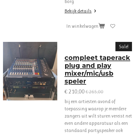
borg
Bekijk details
In winkelwagen
Sale!
compleet taperack
plug and play
mixer/mic/usb
speler
€ 210,00
€ 265,00
bij een artiesten avond of
toepassing waarop je meerdere
zangers uit wilt sturen vereist net
even andere apparatuur als een
standaard partyspeaker ook